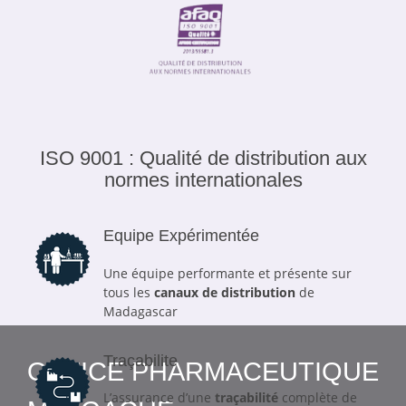
ISO 9001 : Qualité de distribution aux
normes internationales
Equipe Expérimentée
Une équipe performante et présente sur
tous les
canaux de distribution
de
Madagascar
Traçabilite
OFFICE PHARMACEUTIQUE
L’assurance d’une
traçabilité
complète de