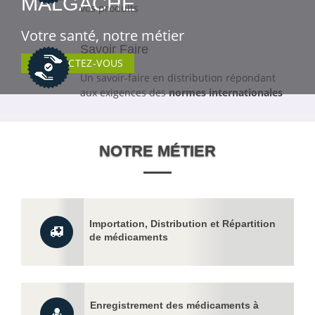
MALGACHE
vos produits
Votre santé, notre métier
Savoir Faire
CONNECTEZ-VOUS
Un savoir-faire en distribution répondant
aux exigences des
normes internationales
NOTRE MÉTIER
Importation, Distribution et Répartition
de médicaments
Enregistrement des médicaments à